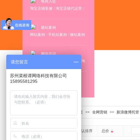
电商入驻
淘宝店铺装修
/
淘宝店铺代运营
/
阿里巴巴店铺装修
/
阿里巴巴店铺
代运营
建站案例
网站案例
/
手机站案例
/
微站案例
/
小程序案例
网络培训
竞价推广培训
/
全网营销培训
/
淘
请您留言
宝阿里店铺运营培训
/
微信公众号
运营培训
苏州菜根谭网络科技有限公司
抖音推广
15895581295
主页设计
/
视频发布
首页
>>
全网营销
>>
新浪微博托管
￥
默认排序
总价