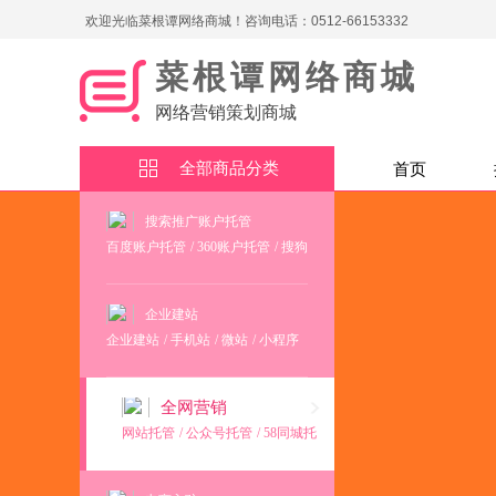
欢迎光临菜根谭网络商城！咨询电话：0512-66153332
菜根谭网络商城
网络营销策划商城
全部商品分类
首页
搜索推广账户托管
百度账户托管
/
360账户托管
/
搜狗
账户托管
企业建站
企业建站
/
手机站
/
微站
/
小程序
/
商城
/
域名注册
/
空间
/
网站备
案
/
企业邮箱注册
全网营销
网站托管
/
公众号托管
/
58同城托
管
/
新浪微博托管
/
百度地图注册
/
高德地图注册
/
腾讯地图注册
/
百度百科申请
/
400号码申请