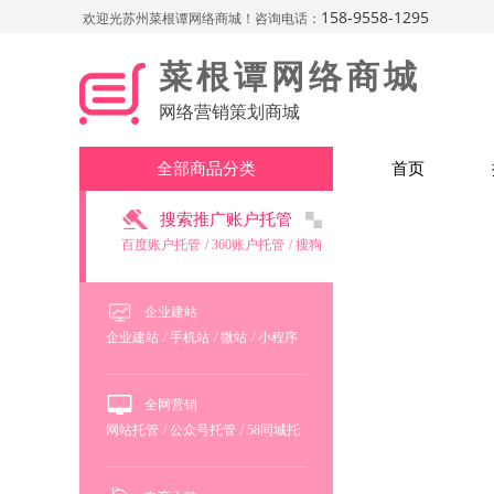
158-9558-1295
欢迎光苏州菜根谭网络商城！咨询电话：
菜根谭网络商城
网络营销策划商城
全部商品分类
首页
搜索推广账户托管
百度账户托管
/
360账户托管
/
搜狗
账户托管
企业建站
企业建站
/
手机站
/
微站
/
小程序
/
商城
/
域名注册
/
空间
/
网站备
案
/
企业邮箱注册
全网营销
网站托管
/
公众号托管
/
58同城托
管
/
新浪微博托管
/
百度地图注册
/
高德地图注册
/
腾讯地图注册
/
百度百科申请
/
400号码申请