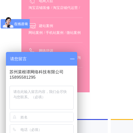
电商入驻
淘宝店铺装修
/
淘宝店铺代运营
/
阿里巴巴店铺装修
/
阿里巴巴店铺
代运营
建站案例
网站案例
/
手机站案例
/
微站案例
/
小程序案例
网络培训
竞价推广培训
/
全网营销培训
/
淘
请您留言
宝阿里店铺运营培训
/
微信公众号
运营培训
苏州菜根谭网络科技有限公司
抖音推广
15895581295
主页设计
/
视频发布
主营产品