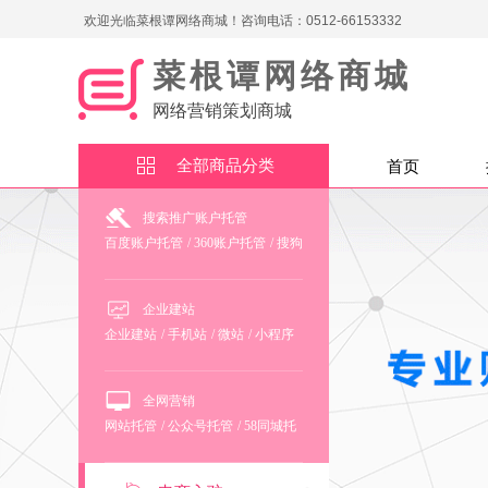
欢迎光临菜根谭网络商城！咨询电话：0512-66153332
菜根谭网络商城
网络营销策划商城
全部商品分类
首页
搜索推广账户托管
百度账户托管
/
360账户托管
/
搜狗
账户托管
企业建站
企业建站
/
手机站
/
微站
/
小程序
/
商城
/
域名注册
/
空间
/
网站备
案
/
企业邮箱注册
全网营销
网站托管
/
公众号托管
/
58同城托
管
/
新浪微博托管
/
百度地图注册
/
高德地图注册
/
腾讯地图注册
/
百度百科申请
/
400号码申请