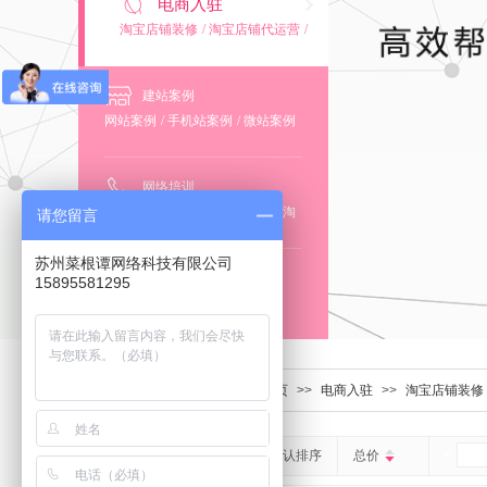
电商入驻
淘宝店铺装修
/
淘宝店铺代运营
/
阿里巴巴店铺装修
/
阿里巴巴店铺
代运营
建站案例
网站案例
/
手机站案例
/
微站案例
/
小程序案例
网络培训
竞价推广培训
/
全网营销培训
/
淘
请您留言
宝阿里店铺运营培训
/
微信公众号
运营培训
苏州菜根谭网络科技有限公司
抖音推广
15895581295
主页设计
/
视频发布
首页
>>
电商入驻
>>
淘宝店铺装修
￥
默认排序
总价